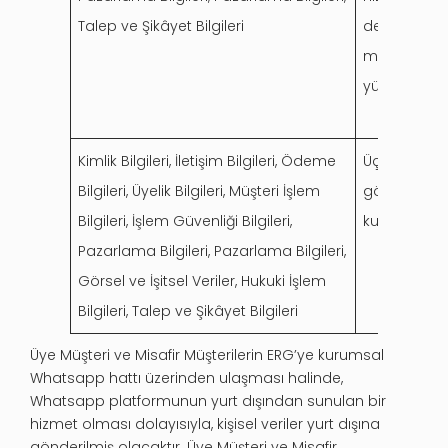
Talep ve Şikâyet Bilgileri
deneyiminin
memnuniyetin
yürütülmesi,
Kimlik Bilgileri, İletişim Bilgileri, Ödeme
Üçüncü tara
Bilgileri, Üyelik Bilgileri, Müşteri İşlem
gönderilebilm
Bilgileri, İşlem Güvenliği Bilgileri,
kurulması).
Pazarlama Bilgileri, Pazarlama Bilgileri,
Görsel ve İşitsel Veriler, Hukuki İşlem
Bilgileri, Talep ve Şikâyet Bilgileri
Üye Müşteri ve Misafir Müşterilerin ERG’ye kurumsal
Whatsapp hattı üzerinden ulaşması halinde,
Whatsapp platformunun yurt dışından sunulan bir
hizmet olması dolayısıyla, kişisel veriler yurt dışına
gönderilmiş olacaktır. Üye Müşteri ve Misafir