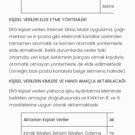
iletinin içerisi
KİŞİSEL VERİLERİ ELDE ETME YÖNTEMLERİ
ERG kişisel verileri, İnternet Sitesi, Mobil Uygulama, çağrı
merkezi ve e-posta gibi elektronik kanallar üzerinden
tamamen otomatik ve kısmen otomatik yöntemlerle
elde etmektedir. Belirli durumlarda veriler fiziki
ortamda, veri kayıt sisteminin parçası olmak kaydıyla
otomatik olmayan yöntemlerle de elde edilmektedir
(örneğin, bize posta kanalıyla belge iletmeniz halinde).
KİŞİSEL VERİLERİN KİMLERE VE HANGİ AMAÇLA AKTARILACAĞI
ERG kişisel verileri yalnızca işbu Aydınlatma Metninde
belirtilen amaçlar doğrultusunda ve KVKK’nın 8. ve 9.
maddelerine uygun olarak aktarmaktadır.
Aktarılan Kişisel Veriler
Aktarımın A
Kimlik Bilgileri, İletişim Bilgileri, Ödeme
Yetkili kişi