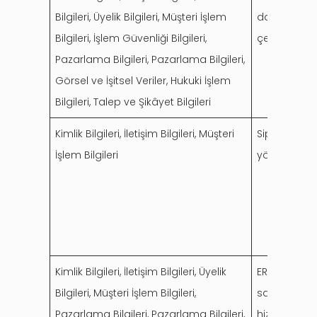
Bilgileri, Üyelik Bilgileri, Müşteri İşlem
da bu kurum
Bilgileri, İşlem Güvenliği Bilgileri,
çerçevesind
Pazarlama Bilgileri, Pazarlama Bilgileri,
Görsel ve İşitsel Veriler, Hukuki İşlem
Bilgileri, Talep ve Şikâyet Bilgileri
Kimlik Bilgileri, İletişim Bilgileri, Müşteri
Siparişe kon
İşlem Bilgileri
yönetiminin
Kimlik Bilgileri, İletişim Bilgileri, Üyelik
ERG’nin grup
Bilgileri, Müşteri İşlem Bilgileri,
sağlanması,
Pazarlama Bilgileri, Pazarlama Bilgileri,
hizmetlerin g