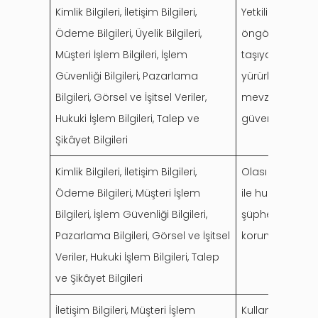
Kimlik Bilgileri, İletişim Bilgileri,
Yetkili kurum 
Ödeme Bilgileri, Üyelik Bilgileri,
öngörüldüğü dur
Müşteri İşlem Bilgileri, İşlem
taşıyan bir işl
Güvenliği Bilgileri, Pazarlama
yürürlükteki el
Bilgileri, Görsel ve İşitsel Veriler,
mevzuatlardan k
Hukuki İşlem Bilgileri, Talep ve
güvenliği bildiri
Şikâyet Bilgileri
Kimlik Bilgileri, İletişim Bilgileri,
Olası bir uyuşm
Ödeme Bilgileri, Müşteri İşlem
ile hukuki sür
Bilgileri, İşlem Güvenliği Bilgileri,
şüpheli/usulsüz/
Pazarlama Bilgileri, Görsel ve İşitsel
korunması.
Veriler, Hukuki İşlem Bilgileri, Talep
ve Şikâyet Bilgileri
İletişim Bilgileri, Müşteri İşlem
Kullanıcıların S