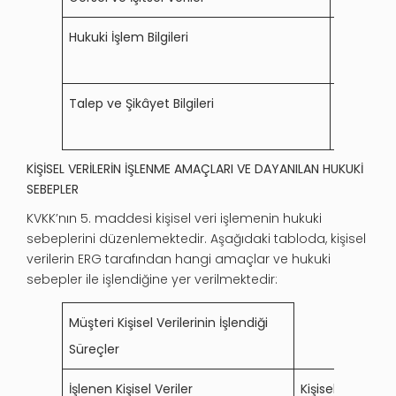
Hukuki İşlem Bilgileri
Verilen h
hukuki me
Talep ve Şikâyet Bilgileri
İlgili ki
şikâyet v
KİŞİSEL VERİLERİN İŞLENME AMAÇLARI VE DAYANILAN HUKUKİ
SEBEPLER
KVKK’nın 5. maddesi kişisel veri işlemenin hukuki
sebeplerini düzenlemektedir. Aşağıdaki tabloda, kişisel
verilerin ERG tarafından hangi amaçlar ve hukuki
sebepler ile işlendiğine yer verilmektedir:
Müşteri Kişisel Verilerinin İşlendiği
Süreçler
İşlenen Kişisel Veriler
Kişisel Veri İşl