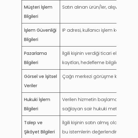
Müşteri İşlem
Satın alınan ürün/ler, alışveriş tutar
Bilgileri
İşlem Güvenliği
IP adresi, kullanıcı işlem kayıtları
Bilgileri
Pazarlama
İlgili kişinin verdiği ticari elekt
Bilgileri
kayıtları, hedefleme bilgileri, alış
Görsel ve İşitsel
Çağrı merkezi görüşme kayıtları, ü
Veriler
Hukuki İşlem
Verilen hizmetin başlama ve bitiş 
Bilgileri
sağlayan sair hukuki metinler ve s
Talep ve
İlgili kişinin satın almış olduğu ür
Şikâyet Bilgileri
bu istemlerin değerlendirilmesi vey