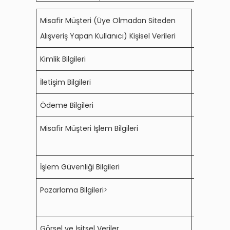
Misafir Müşteri (Üye Olmadan Siteden
Alışveriş Yapan Kullanıcı) Kişisel Verileri
Kimlik Bilgileri
Ad, soyad
İletişim Bilgileri
Cep telef
Ödeme Bilgileri
Vergi dair
Misafir Müşteri İşlem Bilgileri
Satın alın
ilişkin bilg
İşlem Güvenliği Bilgileri
IP adresi
Pazarlama Bilgileri
>
İlgili ki
yapılan a
Görsel ve İşitsel Veriler
Çağrı mer