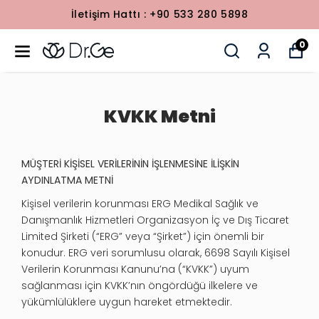
İletişim Hattı : +90 533 280 5898
0
KVKK Metni
MÜŞTERİ KİŞİSEL VERİLERİNİN İŞLENMESİNE İLİŞKİN
AYDINLATMA METNİ
Kişisel verilerin korunması ERG Medikal Sağlık ve
Danışmanlık Hizmetleri Organizasyon İç ve Dış Ticaret
Limited Şirketi (“ERG” veya “Şirket”) için önemli bir
konudur. ERG veri sorumlusu olarak, 6698 Sayılı Kişisel
Verilerin Korunması Kanunu’na (“KVKK”) uyum
sağlanması için KVKK’nın öngördüğü ilkelere ve
yükümlülüklere uygun hareket etmektedir.